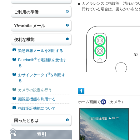
カメラレンズに指紋等、汚れがつ
汚れている場合は、柔らかい布な
ご利用の準備
Y!mobile メール
便利な機能
緊急速報メールを利用する
®
Bluetooth
で電話帳を受信す
る
®
おサイフケータイ
を利用す
る
カメラの設定を行う
顔認証機能を利用する
ホーム画面で
（カメラ）
指紋認証機能について
困ったときは