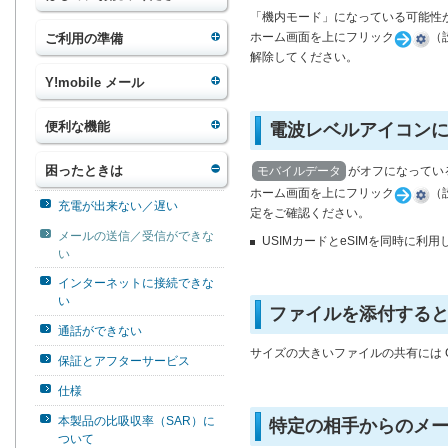
「機内モード」になっている可能性
ホーム画面を上にフリック
（
ご利用の準備
解除してください。
Y!mobile メール
便利な機能
電波レベルアイコンに
困ったときは
モバイルデータ
がオフになってい
ホーム画面を上にフリック
（
充電が出来ない／遅い
定をご確認ください。
メールの送信／受信ができな
USIMカードとeSIMを同時に利
い
インターネットに接続できな
い
ファイルを添付する
通話ができない
サイズの大きいファイルの共有には G
保証とアフターサービス
仕様
本製品の比吸収率（SAR）に
特定の相手からのメ
ついて