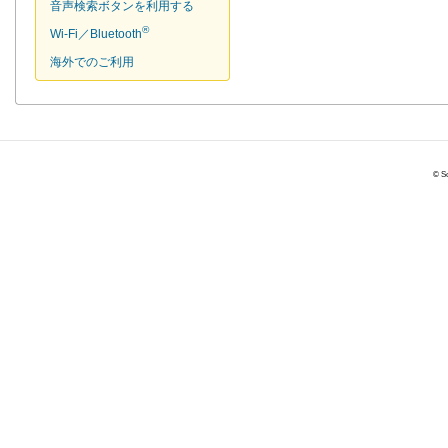
音声検索ボタンを利用する
®
Wi-Fi／Bluetooth
海外でのご利用
© So