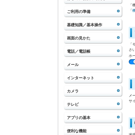
「
「
ご利用の準備
基礎知識／基本操作
画面の見かた
「
さ
電話／電話帳
ホ
メール
インターネット
カメラ
メ
サ
テレビ
アプリの基本
便利な機能
迷