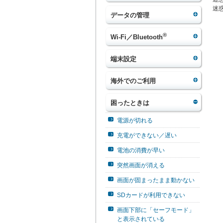
迷
データの管理
®
Wi-Fi／Bluetooth
端末設定
海外でのご利用
困ったときは
電源が切れる
充電ができない／遅い
電池の消費が早い
突然画面が消える
画面が固まったまま動かない
SDカードが利用できない
画面下部に「セーフモード」
と表示されている