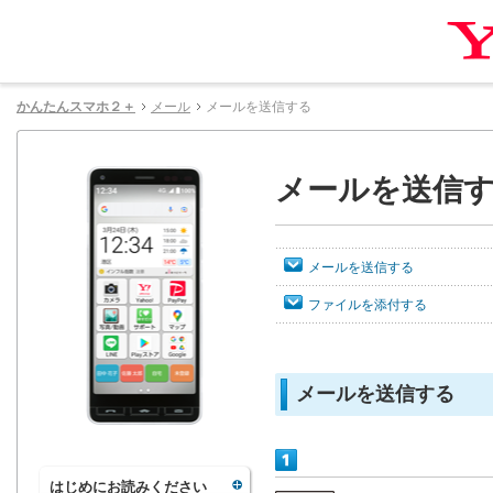
かんたんスマホ２＋
メール
メールを送信する
メールを送信
メールを送信する
ファイルを添付する
メールを送信する
はじめにお読みください