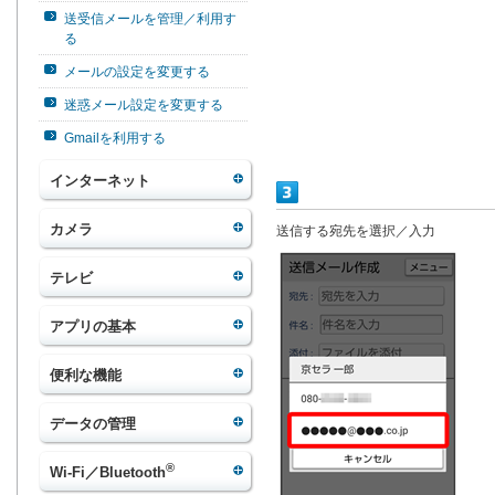
送受信メールを管理／利用す
る
メールの設定を変更する
迷惑メール設定を変更する
Gmailを利用する
インターネット
カメラ
送信する宛先を選択／入力
テレビ
アプリの基本
便利な機能
データの管理
®
Wi-Fi／Bluetooth