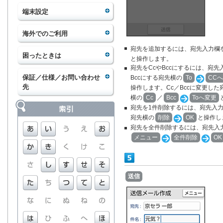
端末設定
海外でのご利用
宛先を追加するには、宛先入力欄
困ったときは
と操作します。
宛先をCcやBccにするには、宛
保証／仕様／お問い合わせ
Bccにする宛先横の
To
CC
先
操作します。Cc／Bccに変更した
横の
Cc
／
Bcc
Toへ変更
宛先を1件削除するには、宛先入
宛先横の
削除
OK
と操作し
宛先を全件削除するには、宛先入
メニュー
全件削除
OK
送信