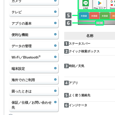
カメラ
テレビ
アプリの基本
便利な機能
名称
ステータスバー
データの管理
クイック検索ボックス
®
Wi-Fi／Bluetooth
時刻／天気
端末設定
海外でのご利用
アプリ
困ったときは
よく使う連絡先
保証／仕様／お問い合わせ
インジケータ
先