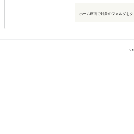
ホーム画面で対象のフォルダをタ
© So