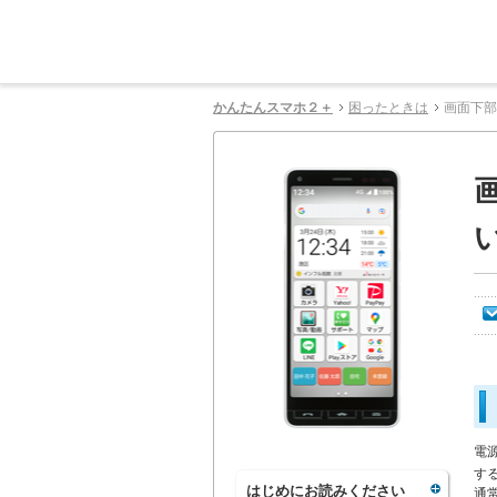
かんたんスマホ２＋
困ったときは
画面下部
電
す
はじめにお読みください
通