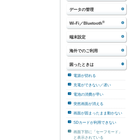
データの管理
®
Wi-Fi／Bluetooth
端末設定
海外でのご利用
困ったときは
電源が切れる
充電ができない／遅い
電池の消費が早い
突然画面が消える
画面が固まったまま動かない
SDカードが利用できない
画面下部に「セーフモード」
と表示されている