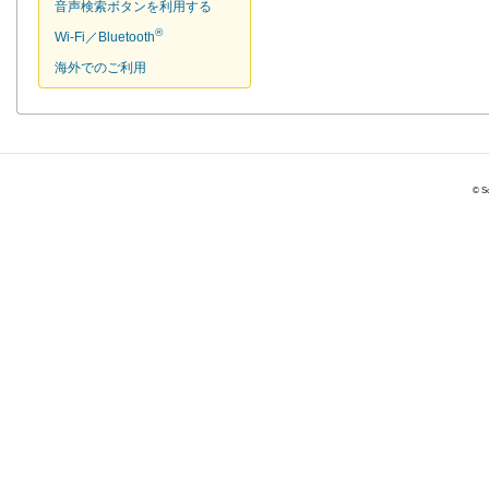
音声検索ボタンを利用する
®
Wi-Fi／Bluetooth
海外でのご利用
© So