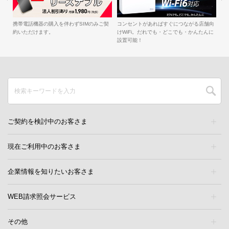
簡
iル
携帯電話機器の購入を伴わずSIMのみご契
コンセントがあればすぐにつながる店舗向
約いただけます。
けWiFi。だれでも・どこでも・かんたんに
設置可能！
ご契約を検討中のお客さま
現在ご利用中のお客さま
企業情報を知りたいお客さま
WEB請求照会サービス
その他