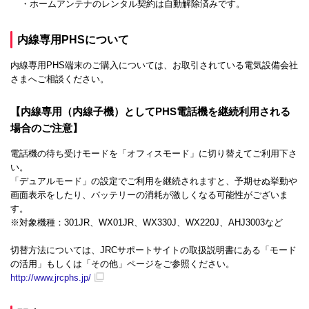
・ホームアンテナのレンタル契約は自動解除済みです。
内線専用PHSについて
内線専用PHS端末のご購入については、お取引されている電気設備会社
さまへご相談ください。
【内線専用（内線子機）としてPHS電話機を継続利用される
場合のご注意】
電話機の待ち受けモードを「オフィスモード」に切り替えてご利用下さ
い。
「デュアルモード」の設定でご利用を継続されますと、予期せぬ挙動や
画面表示をしたり、バッテリーの消耗が激しくなる可能性がございま
す。
※対象機種：301JR、WX01JR、WX330J、WX220J、AHJ3003など
切替方法については、JRCサポートサイトの取扱説明書にある「モード
の活用」もしくは「その他」ページをご参照ください。
http://www.jrcphs.jp/