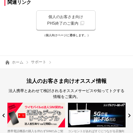
関連リンク
個人のお客さま向け
PHS終了のご案内
（個人向けページに遷移します。）
サポート
ホーム
法人のお客さま向けオススメ情報
法人携帯とあわせて検討されるオススメサービスや知ってトクする
情報をご案内。
簡
iル
携帯電話機器の購入を伴わずSIMのみご契
コンセントがあればすぐにつながる店舗向