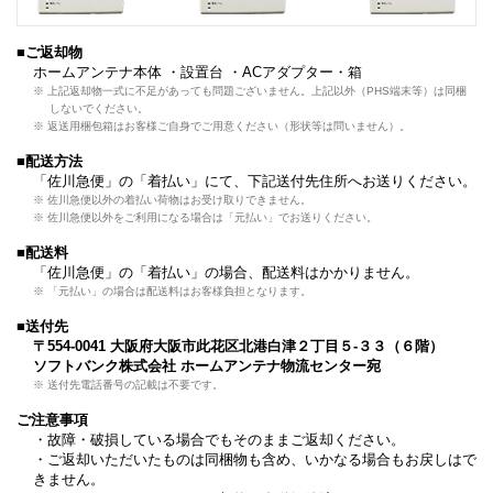
■ご返却物
ホームアンテナ本体 ・設置台 ・ACアダプター・箱
※ 上記返却物一式に不足があっても問題ございません。上記以外（PHS端末等）は同梱
しないでください。
※ 返送用梱包箱はお客様ご自身でご用意ください（形状等は問いません）。
■配送方法
「佐川急便」の「着払い」にて、下記送付先住所へお送りください。
※ 佐川急便以外の着払い荷物はお受け取りできません。
※ 佐川急便以外をご利用になる場合は「元払い」でお送りください。
■配送料
「佐川急便」の「着払い」の場合、配送料はかかりません。
※ 「元払い」の場合は配送料はお客様負担となります。
■送付先
〒554-0041 大阪府大阪市此花区北港白津２丁目５-３３（６階）
ソフトバンク株式会社 ホームアンテナ物流センター宛
※ 送付先電話番号の記載は不要です。
ご注意事項
・故障・破損している場合でもそのままご返却ください。
・ご返却いただいたものは同梱物も含め、いかなる場合もお戻しはで
きません。