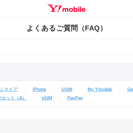
よくあるご質問（FAQ）
ンストア
iPhone
USIM
My Y!mobile
So
光セット（A）
eSIM
PayPay