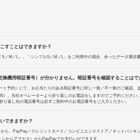
りこすことはできますか？
ル2 S／M／L」、「シンプルS／M／L」をご利用中の場合、余ったデータ通
交換機用暗証番号）が分かりません。暗証番号を確認することはで
ート予約）にて、お心当たりのある暗証番号に対し一致／不一致のご確認、
19：00）。当社オペレーターより折り返しのお電話をしますのでご予約くださ
折り返し先の電話番号は必ずご契約中のお電話番号をご入力ください。
払いできますか？
Bankアプリから、PayPay／クレジットカード／コンビニエンスストア／ネットバン
ォンからアクセス）からPayPayでお支払いができます。