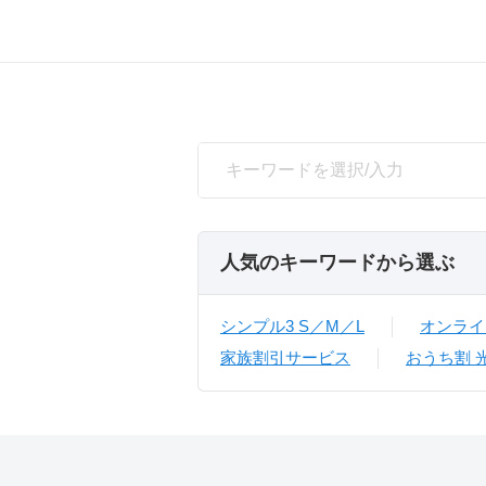
SEARCH
人気のキーワードから選ぶ
シンプル3 S／M／L
オンライ
家族割引サービス
おうち割 