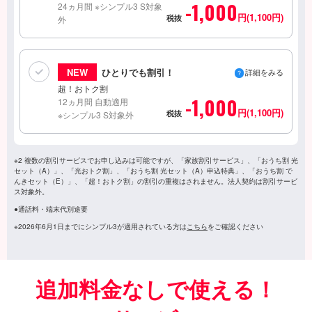
-1,000
24ヵ月間 ※シンプル3 S対象
円(1,100円)
税抜
外
NEW
ひとりでも割引！
詳細をみる
超！おトク割
-1,000
12ヵ月間 自動適用
円(1,100円)
税抜
※シンプル3 S対象外
※2 複数の割引サービスでお申し込みは可能ですが、「家族割引サービス」、「おうち割 光
セット（A）」、「光おトク割」、「おうち割 光セット（A）申込特典」、「おうち割 で
んきセット（E）」、「超！おトク割」の割引の重複はされません。法人契約は割引サービ
ス対象外。
●通話料・端末代別途要
※2026年6月1日までにシンプル3が適用されている方は
こちら
をご確認ください
追加料金なしで使える！