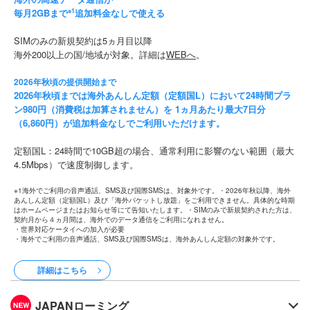
毎月2GBまで
※1
追加料金なしで使える
SIMのみの新規契約は5ヵ月目以降
海外200以上の国/地域が対象。詳細は
WEBへ
。
2026年秋頃の提供開始まで
2026年秋頃までは海外あんしん定額（定額国L）において24時間プラ
ン980円（消費税は加算されません）を 1ヵ月あたり最大7日分
（6,860円）が追加料金なしでご利用いただけます。
定額国L：24時間で10GB超の場合、通常利用に影響のない範囲（最大
4.5Mbps）で速度制御します。
※1海外でご利用の音声通話、SMS及び国際SMSは、対象外です。・2026年秋以降、海外
あんしん定額（定額国L）及び「海外パケットし放題」をご利用できません。具体的な時期
はホームページまたはお知らせ等にて告知いたします。・SIMのみで新規契約された方は、
契約月から４ヵ月間は、海外でのデータ通信をご利用になれません。
・世界対応ケータイへの加入が必要
・海外でご利用の音声通話、SMS及び国際SMSは、海外あんしん定額の対象外です。
詳細はこちら
JAPANローミング