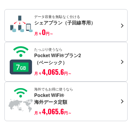
データ容量を無駄なく分ける
シェアプラン（子回線専用）
0
月々
円～
たっぷり使うなら
Pocket WiFi®プラン2
（ベーシック）
4,065.6
月々
円～
海外でもお得に使うなら
Pocket WiFi®
海外データ定額
4,065.6
月々
円～