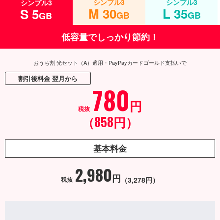
シンプル3
シンプル3
シンプル3
M 30
L 35
S 5
GB
GB
GB
低容量でしっかり節約！
おうち割 光セット（A）適用・PayPayカードゴールド支払いで
割引後料金 翌月から
780
円
税抜
858
（
円）
基本料金
2,980
円
税抜
（
3,278
円）