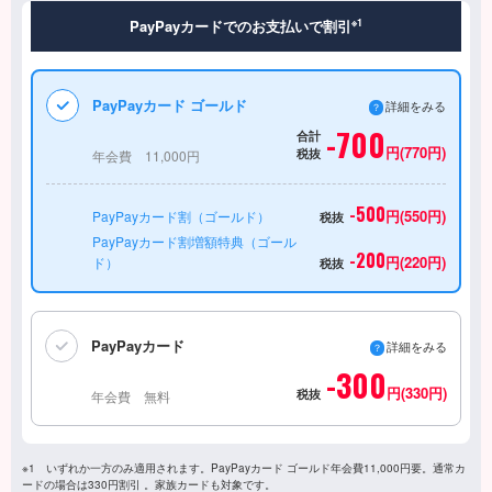
PayPayカードでのお支払いで割引
※1
PayPayカード ゴールド
詳細をみる
-700
合計
円(770円)
税抜
年会費 11,000円
-500
円(550円)
PayPayカード割（ゴールド）
税抜
PayPayカード割増額特典（ゴール
-200
円(220円)
ド）
税抜
PayPayカード
詳細をみる
-300
円(330円)
税抜
年会費 無料
※1 いずれか一方のみ適用されます。PayPayカード ゴールド年会費11,000円要。通常カ
ードの場合は330円割引 。家族カードも対象です。