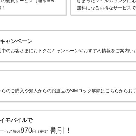
どの会員サービス（通常508
貯まったマイルのランクに応
題！
無料になるお得なサービスで
キャンペーン
用中のお客さまにおトクなキャンペーンやおすすめ情報をご案内い
からのご購入や知人からの譲渡品のSIMロック解除はこちらからお
イモバイル
で
870
割引！
ーっと
毎月
円（税抜）