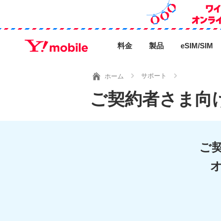
料金
製品
eSIM/SIM
サポート
ホーム
ご契約者さま向
ご