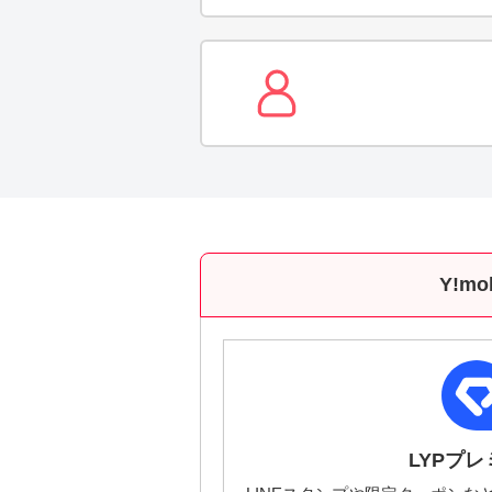
Y!m
LYP
プレ