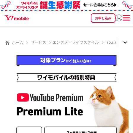
お申し込み
SEARCH
料金
製品
サービス
サポート
eSIM/SIM
サービス
エンタメ・ライフスタイル
YouTube Premi
ホーム