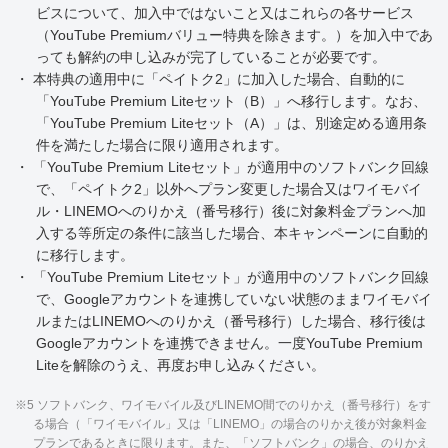
ビスについて、加入中ではないこと又はこれらの各サービス
（YouTube Premiumバリュー特典を除きます。）を加入中であ
っても解約の申し込みが完了していることが必要です。
・ 本特典の適用中に「ペイトク2」に加入した場合、自動的に
「YouTube Premium Liteセット（B）」へ移行します。なお、
「YouTube Premium Liteセット（A）」は、別途定める適用条
件を満たした場合に限り適用されます。
・ 「YouTube Premium Liteセット」が適用中のソフトバンク回線
で、「ペイトク2」以外へプラン変更した場合又はワイモバイ
ル・LINEMOへのりかえ（番号移行）後に対象料金プランへ加
入する等所定の条件に該当した場合、本キャンペーンに自動的
に移行します。
・ 「YouTube Premium Liteセット」が適用中のソフトバンク回線
で、Googleアカウントを連携していない状態のままワイモバイ
ルまたはLINEMOへのりかえ（番号移行）した場合、移行後は
Googleアカウントを連携できません。一度YouTube Premium
Liteを解除のうえ、再度お申し込みください。
※5 ソフトバンク、ワイモバイル及びLINEMO間でのりかえ（番号移行）をす
る場合（「ワイモバイル」又は「LINEMO」の場合のりかえ後が対象料金
プランであるときに限ります。また、「ソフトバンク」の場合、のりかえ