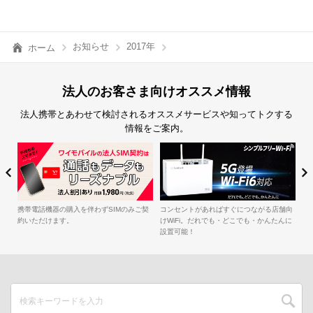
お知らせ
2017年
ホーム
法人のお客さま向けオススメ情報
法人携帯とあわせて検討されるオススメサービスや知ってトクする
情報をご案内。
簡
iル
携帯電話機器の購入を伴わずSIMのみご契
コンセントがあればすぐにつながる店舗向
約いただけます。
けWiFi。だれでも・どこでも・かんたんに
設置可能！