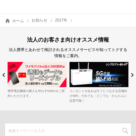
お知らせ
2017年
ホーム
法人のお客さま向けオススメ情報
法人携帯とあわせて検討されるオススメサービスや知ってトクする
情報をご案内。
簡
iル
携帯電話機器の購入を伴わずSIMのみご契
コンセントがあればすぐにつながる店舗向
約いただけます。
けWiFi。だれでも・どこでも・かんたんに
設置可能！