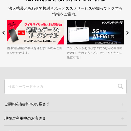
法人携帯とあわせて検討されるオススメサービスや知ってトクする
情報をご案内。
簡
iル
携帯電話機器の購入を伴わずSIMのみご契
コンセントがあればすぐにつながる店舗向
約いただけます。
けWiFi。だれでも・どこでも・かんたんに
設置可能！
ご契約を検討中のお客さま
現在ご利用中のお客さま