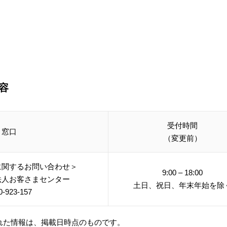
容
受付時間
窓口
（変更前）
に関するお問い合わせ＞
9:00 – 18:00
法人お客さまセンター
土日、祝日、年末年始を除
0-923-157
れた情報は、掲載日時点のものです。