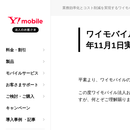
SEARC
業務効率化とコスト削減を実現するワイモ
ワイモバイ
園・保育園職員の働き方
M
年11月1日
料金・割引
申込）
大年間140万円のコスト
製品
ご質問
モバイルサービス
→ 法人携帯へ。レンタ
平素より、ワイモバイル
お客さまサポート
この度ワイモバイル法人
ご検討・ご購入
すが、何とぞご理解賜り
導入相談）
キャンペーン
は2年？「まだ使える」
乗り換え
導入事例
・記事
ク）
方、法人利用におけるメリ
サービス