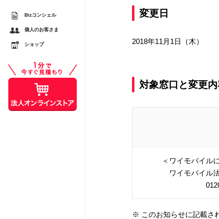
変更日
Bizコンシェル
するメリットとは？ スマ
個人のお客さま
較
2018年11月1日（木）
ショップ
スシーンで活用する際の注
対象窓口と変更内
＜ワイモバイル
ワイモバイル
012
※ このお知らせに記載さ