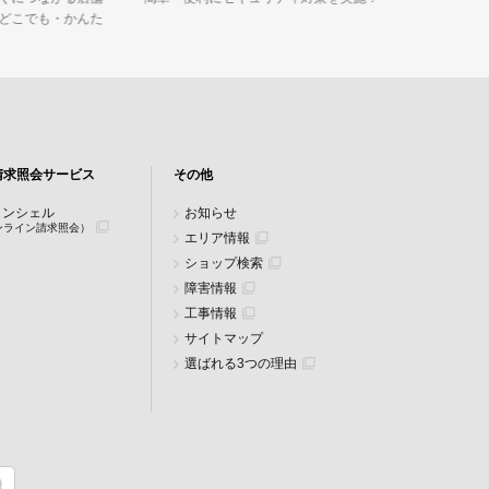
イルですが
・どこでも・かんた
アだけでは
請求照会サービス
その他
zコンシェル
お知らせ
ンライン請求照会）
エリア情報
ショップ検索
障害情報
工事情報
サイトマップ
選ばれる3つの理由