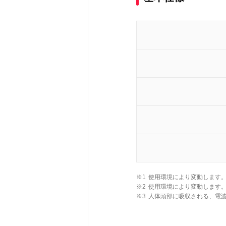
※1
使用環境により変動します
※2
使用環境により変動します
※3
人体頭部に吸収される、電