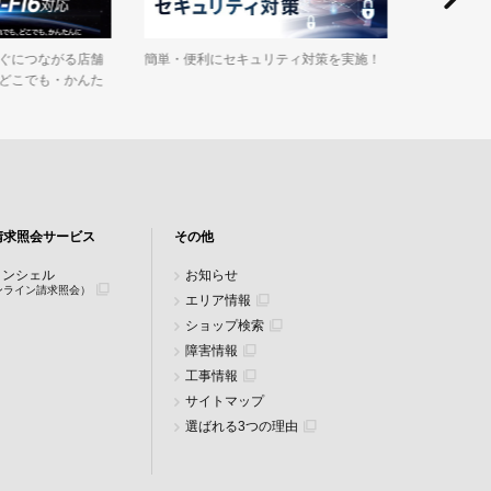
簡単・便利にセキュリティ対策を実施！
法人契約が
ぐにつながる店舗
イルですが
・どこでも・かんた
アだけでは
請求照会サービス
その他
zコンシェル
お知らせ
ンライン請求照会）
エリア情報
ショップ検索
障害情報
工事情報
サイトマップ
選ばれる3つの理由