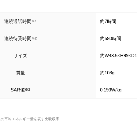
連続通話時間
約7時間
※1
連続待受時間
約580時間
※2
サイズ
約W48.5×H99×D1
質量
約108g
SAR値
0.193W/kg
※3
。
。
波の平均エネルギー量を表す比吸収率