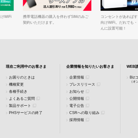
WiFi
携帯電話機器の購入を伴わずSIMのみご
コンセントがあればす
契約いただけます。
向けWiFi。だれでも
んに設置可能！
現在ご利用中のお客さま
企業情報を知りたいお客さま
WEB
お困りのときは
企業情報
Bi
（オ
機種変更
プレスリリース
各種手続き
お知らせ
よくあるご質問
公開情報
製品サポート
電子公告
PHSサービスの終了
CSRへの取り組み
採用情報