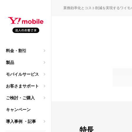
SEARC
業務効率化とコスト削減を実現するワイモ
園・保育園職員の働き方
M
料金・割引
申込）
大年間140万円のコスト
製品
ご質問
モバイルサービス
→ 法人携帯へ。レンタ
お客さまサポート
ご検討・ご購入
導入相談）
キャンペーン
は2年？「まだ使える」
乗り換え
導入事例
・記事
ク）
特長
方、法人利用におけるメリ
サービス