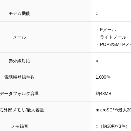
モデム機能
○
・Eメール
メール
・ライトメール
・POP3/SMTP
赤外線対応
○
電話帳登録件数
1,000件
データフォルダ容量
約48MB
応外部メモリ/最大容量
microSD™/最大
メモ録音
○（約30秒×3件）