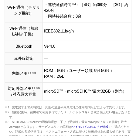
・連続通信時間
：［4G］約360分 ［3G］約
※4
Wi-Fi通信（テザリ
420分
ング機能）
・同時接続台数：8台
Wi-Fi通信（無線
IEEE802.11b/g/n
LAN※子機）
Bluetooth
Ver4.0
赤外線対応
―
ROM：8GB（ユーザー領域:約4.5GB ）、
内部メモリ
※5
RAM：2GB
対応外部メモリ
※6
microSD™・microSDHC™/最大32GB（別売）
/対応最大容量
※1
充電完了までの時間は、周囲の温度や内蔵電池の使用期間などによって異なります。
※2
機種変更時、前機種で利用されていたメールアドレスを引き続き使えない場合がありま
す。
※3
STREAM S 302HWの通信速度は、下り（受信時）最大75Mbps/上り（送信時）最大
25Mbpsとなります。サービスエリアの詳細は
ワイモバイルのエリア情報
でご確認くださ
い。記載の各通信速度は、ベストエフォート方式に基づく技術規格上の最大値であり、実