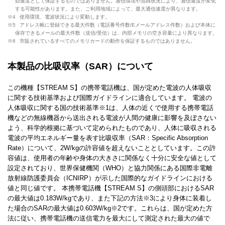
効速度として保証するものではありません。通信環境や混雑状況により、通信速度が変化
する可能性があります。また、ご利用地域によって、最大通信速度が異なります。
※4
使用環境、電波状況により変動します。
※5
アドレス帳に登録できる最大件数（電話番号件数/Eメールアドレス件数）および本体に
保存できるメールの最大件数（送信/受信）は、内部メモリの空き容量により異なります。
※6
市販されているすべてのメモリカードの動作を保証するものではありません。
本製品の比吸収率（SAR）について
この機種【STREAM S】の携帯電話機は、国が定めた電波の人体吸収
に関する技術基準および国際ガイドラインに適合しています。 電波の
人体吸収に関する国の技術基準※1は、人体の近くで使用する携帯電話
機などの無線機器から送出される電波が人間の健康に影響を及ぼさない
よう、科学的根拠に基づいて定められたものであり、人体に吸収される
電波の平均エネルギー量を表す比吸収率（SAR：Specific Absorption
Rate）について、2W/kgの許容値を超えないこととしています。この許
容値は、使用者の年齢や身体の大きさに関係なく十分に安全な値として
設定されており、世界保健機関（WHO）と協力関係にある国際非電離
放射線防護委員会（ICNIRP）が示した国際的なガイドラインにおける
値と同じ値です。 本携帯電話機【STREAM S】の側頭部におけるSAR
の最大値は0.183W/kgであり、また下記の方法※3により身体に装着し
た場合のSARの最大値は0.603W/kg※2です。これらは、国が定めた方
法に従い、携帯電話機の送信電力を最大にして測定された最大の値で