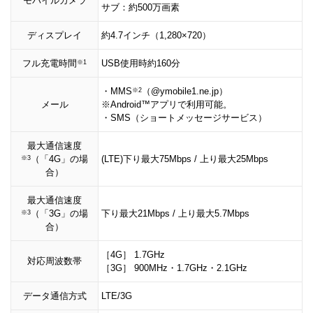
モバイルカメラ
サブ：約500万画素
ディスプレイ
約4.7インチ（1,280×720）
フル充電時間
USB使用時約160分
※1
・MMS
（@ymobile1.ne.jp）
※2
メール
※Android™アプリで利用可能。
・SMS（ショートメッセージサービス）
最大通信速度
（「4G」の場
(LTE)下り最大75Mbps / 上り最大25Mbps
※3
合）
最大通信速度
（「3G」の場
下り最大21Mbps / 上り最大5.7Mbps
※3
合）
［4G］ 1.7GHz
対応周波数帯
［3G］ 900MHz・1.7GHz・2.1GHz
データ通信方式
LTE/3G