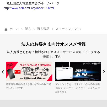
一般社団法人電波産業会のホームページ
http://www.arib-emf.org/index02.html
製品
過去製品
スマートフォン
ホーム
法人のお客さま向けオススメ情報
法人携帯とあわせて検討されるオススメサービスや知ってトクする
情報をご案内。
簡
iル
携帯電話機器の購入を伴わずSIMのみご契
コンセントがあればすぐにつながる店舗向
約いただけます。
けWiFi。だれでも・どこでも・かんたんに
設置可能！