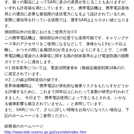
す。個々の製品によってSARに多少の差異が生じることもありますが、
いずれも許容値を満たしています。また、携帯電話機は、携帯電話基地
局との通信に必要な最低限の送信電力になるよう設計されているため、
実際に通信等を行っている状態では、通常SARはより小さい値となりま
す。
側頭部以外の位置におけるご使用方法※3
この携帯電話機は、側頭部以外の位置でも使用可能です。キャリングケ
ース等のアクセサリをご使用になるなどして、身体から1.5センチ以上
離し、かつその間に金属(部分)が含まれないようにすることで、この携
帯電話機は電波の人体吸収に関する国の技術基準および電波防護の国際
ガイドラインに適合します。
※1 技術基準については、電波法関連省令（無線設備規則第14条の2）
に規定されています。
※2 この値は同時送信の値です。
世界保健機関は、『携帯電話が潜在的な健康リスクをもたらすかどうか
を評価するために、これまで20年以上にわたって多数の研究が行われて
きました。 今日まで、携帯電話使用によって生じるとされる、いかな
る健康影響も確立されていません。』と表明しています。
また、SARについて、さらに詳しい情報をお知りになりたい場合は、下
記のホームページをご参照ください。
総務省のホームページ
http://www.tele.soumu.go.jp/j/sys/ele/index.htm