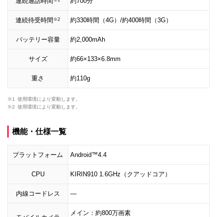
連続通話時間
約700分
連続待受時間
約330時間（4G）/約400時間（3G）
※2
バッテリー容量
約2,000mAh
サイズ
約66×133×6.8mm
重さ
約110g
※1
使用環境により変動します。
※2
使用環境により変動します。
機能・仕様一覧
プラットフォーム
Android™4.4
CPU
KIRIN910 1.6GHz（クアッドコア）
内線コードレス
―
メイン：約800万画素