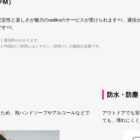
＋FM）
安定性と楽しさが魅力のradikoのサービスが受けられます
。通信
※1
です
。
※2
※1 通信料がかかります。
※2 FM波のご利用にはイヤホン（別売り）の接続が必要です。
防水・防塵
るため、泡ハンドソープやアルコールなどで
アウトドアでも安
ても、壊れにくく