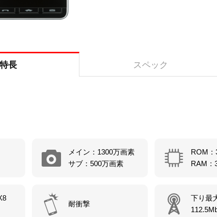
特長
スペック
メイン：1300万画素
ROM：
サブ：500万画素
RAM：
X8
下り最
耐衝撃
112.5M