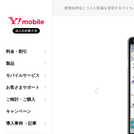
SEARC
業務効率化とコスト削減を実現するワイモ
園・保育園職員の働き方
M
料金・割引
申込）
大年間140万円のコスト
製品
ご質問
モバイルサービス
→ 法人携帯へ。レンタ
お客さまサポート
ご検討・ご購入
導入相談）
キャンペーン
は2年？「まだ使える」
乗り換え
導入事例
・記事
ク）
方、法人利用におけるメリ
サービス