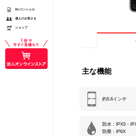
Bizコンシェル
するメリットとは？ スマ
個人のお客さま
較
ショップ
スシーンで活用する際の注
主な機能
約5.6インチ
防水：IPX5・IP
防塵：IP6X