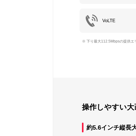
VoLTE
※ 下り最大112.5Mbpsの
操作しやすい大
約5.6インチ縦長