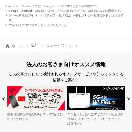
※ Android、Androidロゴは、Google LLC の商標または登録商標です。
※ Google、Android、Google Play およびその他のマークは、Google LLC の商標です。
※ 本ページ記載の会社名、システム名、製品名は、一般に各社の登録商標あるいは商標で
す。
※ 仕様および外観は変更になる場合があります。
製品
スマートフォン
ホーム
法人のお客さま向けオススメ情報
法人携帯とあわせて検討されるオススメサービスや知ってトクする
情報をご案内。
簡単・便利にセキュリティ対策を実施！
法人契約がWEBで簡単
ればすぐにつながる店舗向
ルですが、メリットはオ
でも・どこでも・かんたんに
けではありません。