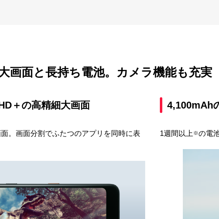
大画面と長持ち電池。カメラ機能も充実
ルHD＋の高精細大画面
4,100m
画面。画面分割でふたつのアプリを同時に表
1週間以上
の電
※