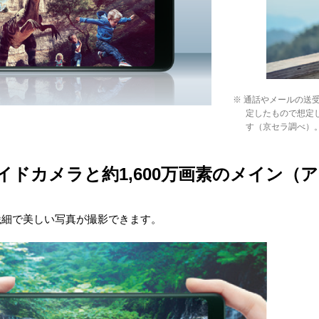
※ 通話やメールの送
定したもので想定
す（京セラ調べ）
ワイドカメラと約1,600万画素のメイン（
繊細で美しい写真が撮影できます。