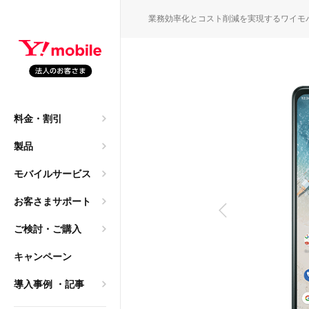
SEARC
業務効率化とコスト削減を実現するワイモ
園・保育園職員の働き方
M
料金・割引
申込）
大年間140万円のコスト
製品
ご質問
モバイルサービス
→ 法人携帯へ。レンタ
お客さまサポート
ご検討・ご購入
導入相談）
キャンペーン
は2年？「まだ使える」
乗り換え
導入事例
・記事
ク）
方、法人利用におけるメリ
サービス