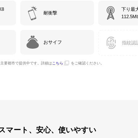
X8
下り最
耐衝撃
112.5M
おサイフ
指紋認
、全国主要都市で提供中です。詳細は
こちら
をご確認ください。
neはスマート、安心、使いやすい