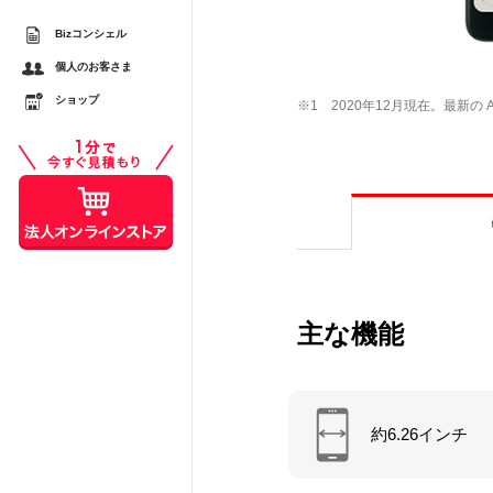
Bizコンシェル
するメリットとは？ スマ
個人のお客さま
較
ショップ
※1 2020年12月現在。最新の A
スシーンで活用する際の注
主な機能
約6.26インチ