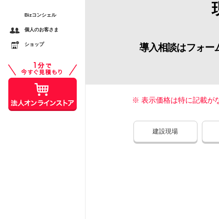
Bizコンシェル
するメリットとは？ スマ
個人のお客さま
較
ショップ
導入相談はフォー
スシーンで活用する際の注
※ 表示価格は特に記載が
建設現場