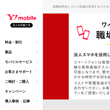
SEARC
業務効率化とコスト削減を実現するワイモ
園・保育園職員の働き方
M
料金・割引
申込）
大年間140万円のコスト
製品
ご質問
モバイルサービス
→ 法人携帯へ。レンタ
お客さまサポート
ご検討・ご購入
導入相談）
キャンペーン
は2年？「まだ使える」
乗り換え
導入事例
・記事
ク）
方、法人利用におけるメリ
サービス