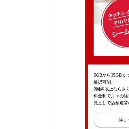
5GBから35GB
選択可能。
2回線以上ならさら
料金制で月々の経
見直しで店舗運営
詳し