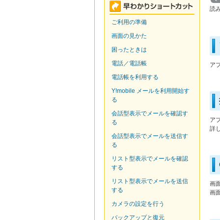
読
ご利用の準備
画面の見かた
困ったときは
電話／電話帳
ア
電話帳を利用する
Y!mobile メールを利用開始す
る
会話型表示でメールを確認す
ア
る
詳
会話型表示でメールを送信す
る
リスト型表示でメールを確認
する
リスト型表示でメールを送信
画
する
画
カメラの設定を行う
バックアップと復元