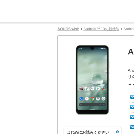
AQUOS wish
Android™ 13の新機能
Andr
A
A
リ
こ
はじめにお読みください