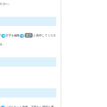
ださい。
プ
文字を編集
完了
と操作してくださ
す。