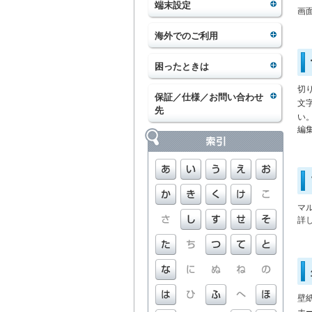
端末設定
画
海外でのご利用
困ったときは
切
保証／仕様／お問い合わせ
文
先
い
編
マ
詳
壁