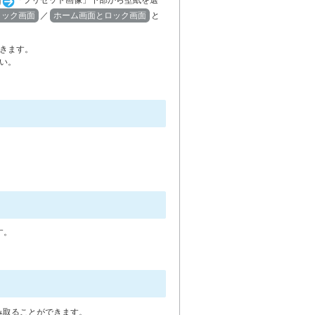
「プリセット画像」下部から壁紙を選
ロック画面
／
ホーム画面とロック画面
と
きます。
い。
す。
み取ることができます。