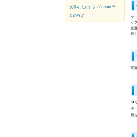
文字を入力する（Gboard™）
音の設定
ゲ
グ
画
詳
画
S
ホ
目