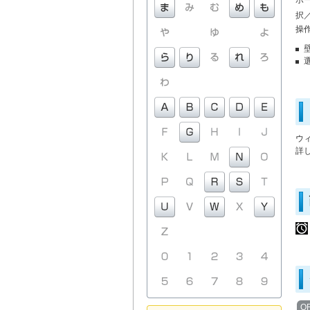
ホ
択
操
ウ
詳
Q