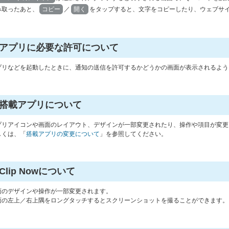
み取ったあと、
コピー
／
開く
をタップすると、文字をコピーしたり、ウェブサ
アプリに必要な許可について
プリなどを起動したときに、通知の送信を許可するかどうかの画面が表示されるよう
搭載アプリについて
プリアイコンや画面のレイアウト、デザインが一部変更されたり、操作や項目が変更
しくは、「
搭載アプリの変更について
」を参照してください。
Clip Nowについて
面のデザインや操作が一部変更されます。
面の左上／右上隅をロングタッチするとスクリーンショットを撮ることができます。