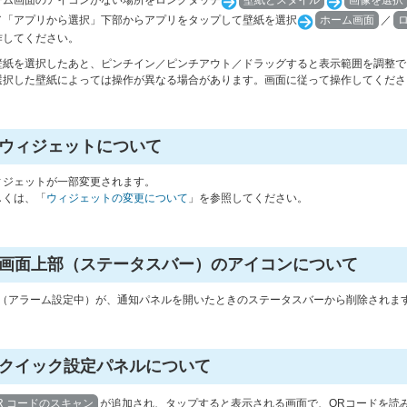
ーム画面のアイコンがない場所をロングタッチ
壁紙とスタイル
画像を選択
／「アプリから選択」下部からアプリをタップして壁紙を選択
ホーム画面
／
作してください。
壁紙を選択したあと、ピンチイン／ピンチアウト／ドラッグすると表示範囲を調整で
選択した壁紙によっては操作が異なる場合があります。画面に従って操作してくださ
ウィジェットについて
ィジェットが一部変更されます。
しくは、「
ウィジェットの変更について
」を参照してください。
画面上部（ステータスバー）のアイコンについて
（アラーム設定中）が、通知パネルを開いたときのステータスバーから削除されま
クイック設定パネルについて
R コードのスキャン
が追加され、タップすると表示される画面で、QRコードを読