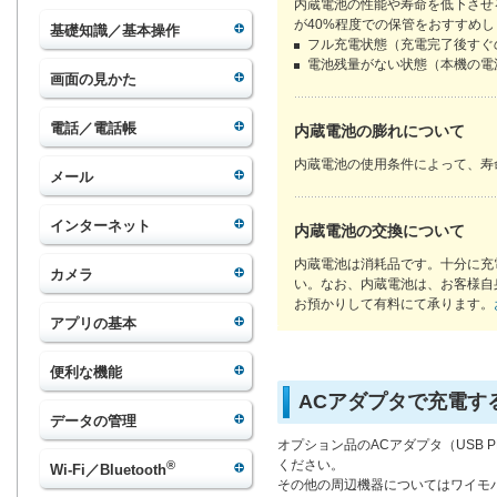
内蔵電池の性能や寿命を低下させ
が40%程度での保管をおすすめ
基礎知識／基本操作
フル充電状態（充電完了後すぐ
電池残量がない状態（本機の電
画面の見かた
電話／電話帳
内蔵電池の膨れについて
内蔵電池の使用条件によって、寿
メール
インターネット
内蔵電池の交換について
内蔵電池は消耗品です。十分に充
カメラ
い。なお、内蔵電池は、お客様自
お預かりして有料にて承ります。
アプリの基本
便利な機能
ACアダプタで充電す
データの管理
オプション品のACアダプタ（USB PD-P
ください。
®
Wi-Fi／Bluetooth
その他の周辺機器についてはワイモ