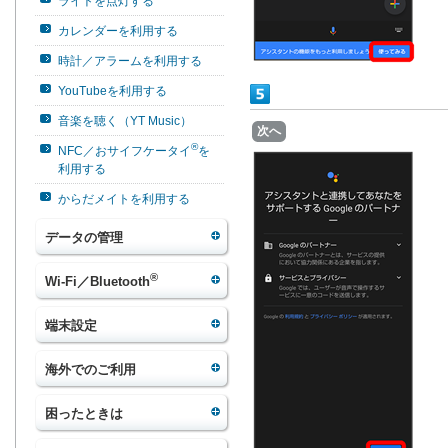
ライトを点灯する
カレンダーを利用する
時計／アラームを利用する
YouTubeを利用する
音楽を聴く（YT Music）
次へ
®
NFC／おサイフケータイ
を
利用する
からだメイトを利用する
データの管理
®
Wi-Fi／Bluetooth
端末設定
海外でのご利用
困ったときは