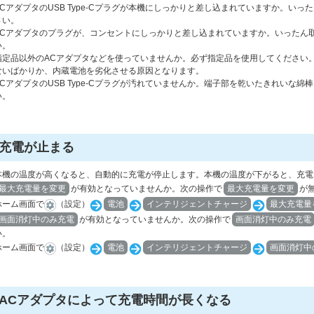
ACアダプタのUSB Type-Cプラグが本機にしっかりと差し込まれていますか。い
さい。
ACアダプタのプラグが、コンセントにしっかりと差し込まれていますか。いったん
い。
指定品以外のACアダプタなどを使っていませんか。必ず指定品を使用してください
ないばかりか、内蔵電池を劣化させる原因となります。
ACアダプタのUSB Type-Cプラグが汚れていませんか。端子部を乾いたきれいな
い。
充電が止まる
本機の温度が高くなると、自動的に充電が停止します。本機の温度が下がると、充電
最大充電量を変更
が有効となっていませんか。次の操作で
最大充電量を変更
が
ホーム画面で
（設定）
電池
インテリジェントチャージ
最大充電量
画面消灯中のみ充電
が有効となっていませんか。次の操作で
画面消灯中のみ充電
い。
ホーム画面で
（設定）
電池
インテリジェントチャージ
画面消灯中
ACアダプタによって充電時間が長くなる