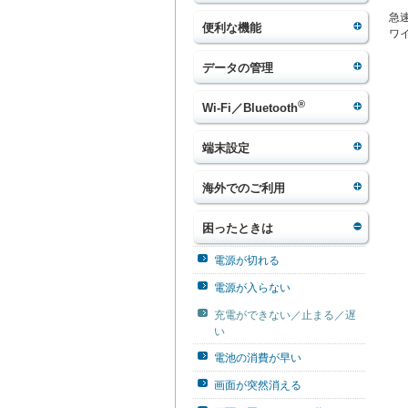
急
便利な機能
ワ
データの管理
®
Wi-Fi／Bluetooth
端末設定
海外でのご利用
困ったときは
電源が切れる
電源が入らない
充電ができない／止まる／遅
い
電池の消費が早い
画面が突然消える