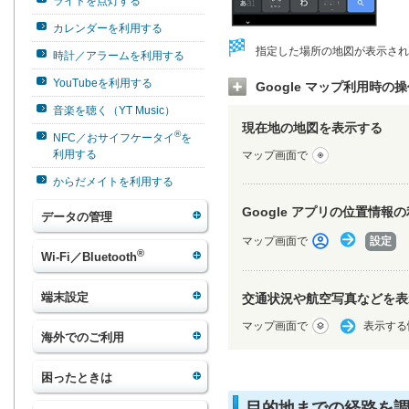
ライトを点灯する
カレンダーを利用する
指定した場所の地図が表示され
時計／アラームを利用する
YouTubeを利用する
Google マップ利用時の
音楽を聴く（YT Music）
現在地の地図を表示する
®
NFC／おサイフケータイ
を
利用する
マップ画面で
からだメイトを利用する
Google アプリの位置情
データの管理
マップ画面で
設定
®
Wi-Fi／Bluetooth
端末設定
交通状況や航空写真などを表
マップ画面で
表示する
海外でのご利用
困ったときは
目的地までの経路を