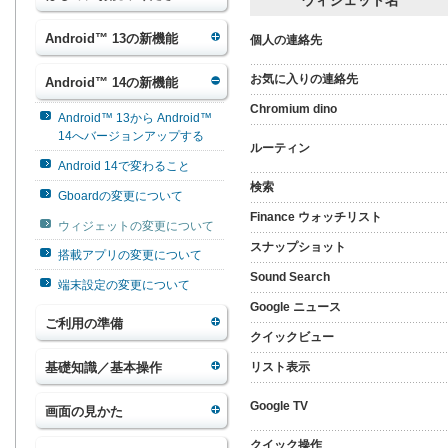
ウィジェット名
Android™ 13の新機能
個人の連絡先
お気に入りの連絡先
Android™ 14の新機能
Chromium dino
Android™ 13から Android™
14へバージョンアップする
ルーティン
Android 14で変わること
検索
Gboardの変更について
Finance ウォッチリスト
ウィジェットの変更について
スナップショット
搭載アプリの変更について
Sound Search
端末設定の変更について
Google ニュース
ご利用の準備
クイックビュー
基礎知識／基本操作
リスト表示
Google TV
画面の見かた
クイック操作