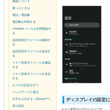
画面について
困ったときは
電話／電話帳
電話帳を利用する
Y!mobile メールを利用開始す
る
会話型表示でメールを確認す
る
会話型表示でメールを送信す
る
リスト型表示でメールを確認
する
リスト型表示でメールを送信
する
カメラの設定を行う
バックアップと復元
文字を入力する（Gboard™）
ディスプレイの設定
音の設定
おもな変更点は次のとおりです。