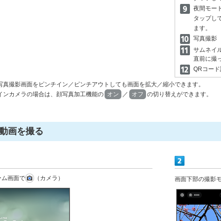
夜間モー
タップし
ます。
写真撮影
サムネイ
直前に撮
QRコー
写真撮影画面をピンチイン／ピンチアウトしても画面を拡大／縮小できます。
インカメラの場合は、顔写真加工機能の
オン
／
オフ
の切り替えができます。
動画を撮る
ーム画面で
（カメラ）
画面下部の撮影