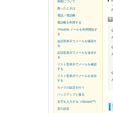
画面について
困ったときは
電話／電話帳
電話帳を利用する
Y!mobile メールを利用開始す
Q
る
A
会話型表示でメールを確認す
る
Q
会話型表示でメールを送信す
A
る
リスト型表示でメールを確認
する
Q
リスト型表示でメールを送信
A
する
カメラの設定を行う
バックアップと復元
文字を入力する（Gboard™）
音の設定