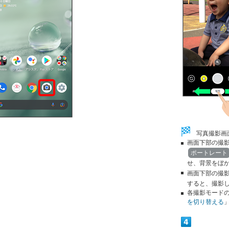
写真撮影画
画面下部の撮
ポートレート
せ、背景をぼ
画面下部の撮
すると、撮影
各撮影モード
を切り替える