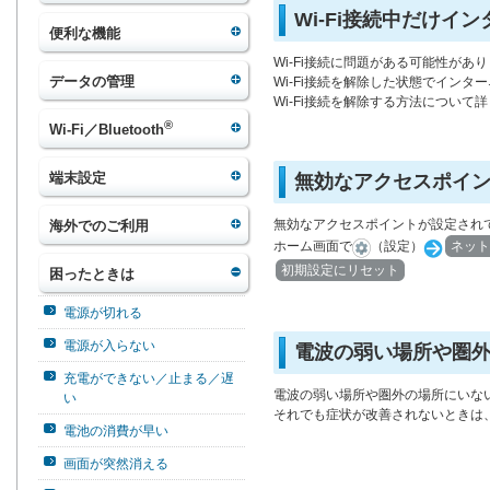
Wi-Fi接続中だけイ
便利な機能
Wi-Fi接続に問題がある可能性があ
データの管理
Wi-Fi接続を解除した状態でイン
Wi-Fi接続を解除する方法について
®
Wi-Fi／Bluetooth
端末設定
無効なアクセスポイ
無効なアクセスポイントが設定され
海外でのご利用
ホーム画面で
（設定）
ネット
初期設定にリセット
困ったときは
電源が切れる
電源が入らない
電波の弱い場所や圏
充電ができない／止まる／遅
電波の弱い場所や圏外の場所にいな
い
それでも症状が改善されないときは
電池の消費が早い
画面が突然消える