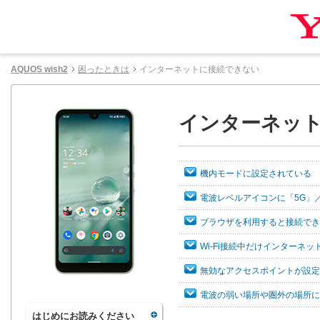
AQUOS wish2
困ったときは
インターネットに接続できない
インターネッ
機内モードに設定されている
電波レベルアイコンに「5G」
ブラウザを利用すると接続でき
Wi-Fi接続中だけインターネ
無効なアクセスポイントが設定
電波の弱い場所や圏外の場所に
はじめにお読みください