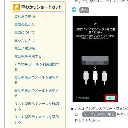
これまでお使いのスマートフォンの
次へ
ご利用の準備
画面の見かた
画面について
困ったときは
電話／電話帳
電話帳を利用する
Y!mobile メールを利用開始す
る
会話型表示でメールを確認す
る
会話型表示でメールを送信す
る
リスト型表示でメールを確認
これまでお使いのスマートフォン
する
は、
ケーブルがない場合
をタッ
リスト型表示でメールを送信
作してください。
する