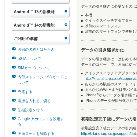
データの引き継ぎに必要なものは
Android™ 13の新機能
本機
クイックスイッチアダプター
Android™ 14の新機能
以前のスマートフォン
以前のスマートフォンで使用し
ご利用の準備
各部の名称とはたらき
データの引き継ぎかた
eSIMについて
データの引き継ぎは、はじめて本
データのコピー」で、画面に従っ
SIMカードについて
クイックスイッチアダプターを
内部ストレージ／SDカードに
http://k-tai.sharp.co.jp/suppor
ついて
あらかじめ以前のスマートフォ
あらかじめWi-Fiまたはモバ
充電する
®
iPhone
からデータを引き継ぐとき
iPhoneのデータが暗号化されて
電源を入れる／切る
初期設定を行う
初期設定完了後にデータの引
Google アカウントを設定す
る
初期設定完了後にデータの引き継
画面ロックを解除する
http://k-tai.sharp.co.jp/support/d