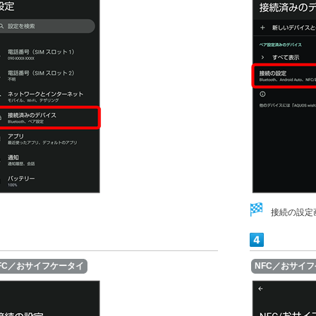
接続の設定
FC／おサイフケータイ
NFC／おサイ