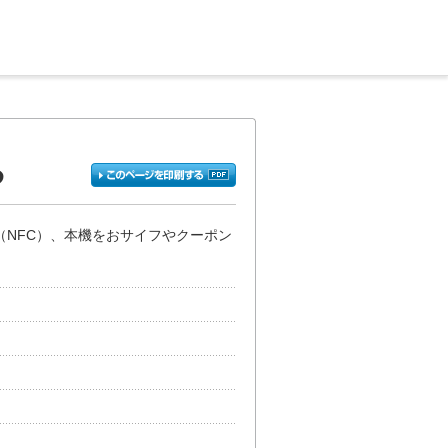
る
（NFC）、本機をおサイフやクーポン
。