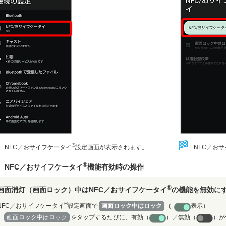
®
NFC／おサイフケータイ
設定画面が表示されます。
NFC／お
®
NFC／おサイフケータイ
機能有効時の操作
®
画面消灯（画面ロック）中はNFC／おサイフケータイ
の機能を無効に
®
NFC／おサイフケータイ
設定画面で
画面ロック中はロック
（
表示）
画面ロック中はロック
をタップするたびに、有効（
）／無効（
）が