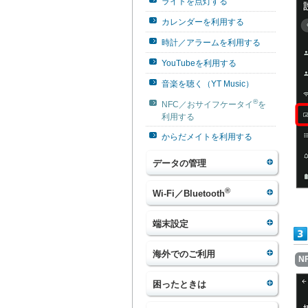
ライトを点灯する
カレンダーを利用する
時計／アラームを利用する
YouTubeを利用する
音楽を聴く（YT Music）
®
NFC／おサイフケータイ
を
利用する
からだメイトを利用する
データの管理
®
Wi-Fi／Bluetooth
端末設定
海外でのご利用
N
困ったときは