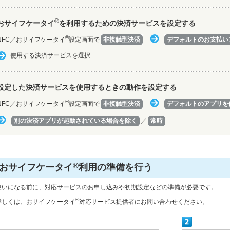
®
おサイフケータイ
を利用するための決済サービスを設定する
®
NFC／おサイフケータイ
設定画面で
非接触型決済
デフォルトのお支払い
使用する決済サービスを選択
設定した決済サービスを使用するときの動作を設定する
®
NFC／おサイフケータイ
設定画面で
非接触型決済
デフォルトのアプリを
別の決済アプリが起動されている場合を除く
／
常時
®
おサイフケータイ
利用の準備を行う
使いになる前に、対応サービスのお申し込みや初期設定などの準備が必要です。
®
詳しくは、おサイフケータイ
対応サービス提供者にお問い合わせください。