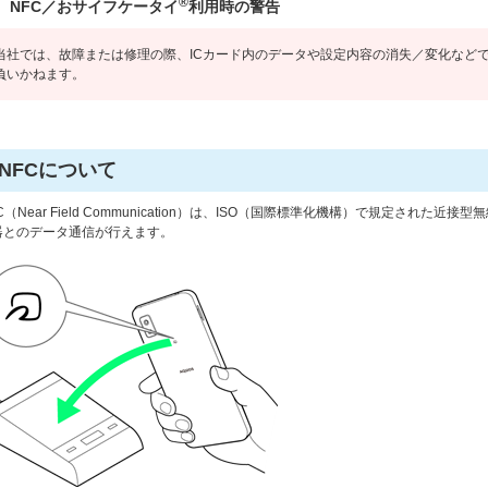
®
NFC／おサイフケータイ
利用時の警告
当社では、故障または修理の際、ICカード内のデータや設定内容の消失／変化など
負いかねます。
NFCについて
C（Near Field Communication）は、ISO（国際標準化機構）で規定された
器とのデータ通信が行えます。