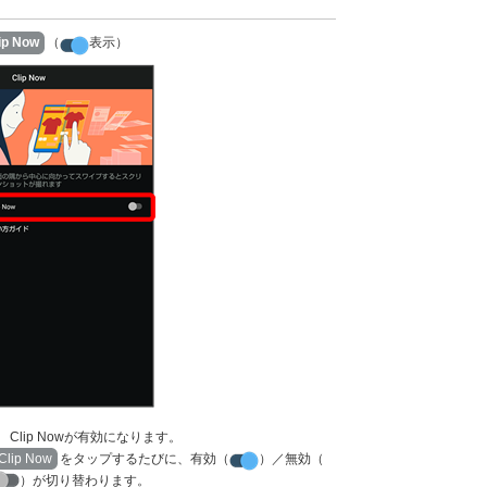
ip Now
（
表示）
Clip Nowが有効になります。
Clip Now
をタップするたびに、有効（
）／無効（
）が切り替わります。