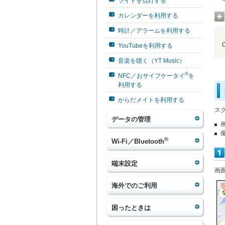
ライトを点灯する
カレンダーを利用する
時計／アラームを利用する
YouTubeを利用する
音楽を聴く（YT Music）
®
NFC／おサイフケータイ
を
利用する
からだメイトを利用する
ス
データの管理
®
Wi-Fi／Bluetooth
端末設定
画
海外でのご利用
困ったときは