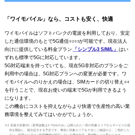
「ワイモバイル」なら、コストも安く、快適
ワイモバイルはソフトバンクの電波を利用しており、安定
した通信環境のもとで5G通信
が可能です。現在法人
※2
※3
向けに提供している料金プラン
「シンプル3 S/M/L」
はい
ずれも標準で5Gに対応しています。
5G対応端末を持っていても、現在5G非対応のプランをご
利用中の場合は、5G対応プランへの変更が必要です。ワ
イモバイルへのりかえの場合は、SIMカードの切り替え
※4
を行うことで、現在お使いの端末で5Gが利用できるよう
になります。
この機会にコストを抑えながらより快適で生産性の高い業
務環境を整えてみてはいかがでしょうか。
※2 高速大容量5G（新周波数は3.7GHzのみ）は限られた一部の対象エリアからサービスの提
供を開始し、順次拡大する予定です。事前に対象エリアを十分にご確認の上、ご契約くだ
さい。利用エリアはご利用機種が対応している通信方式、周波数により異なります。