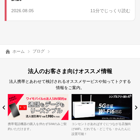
2026.08.05
11分でじっくり読む
ブログ
ホーム
法人のお客さま向けオススメ情報
法人携帯とあわせて検討されるオススメサービスや知ってトクする
情報をご案内。
簡
iル
携帯電話機器の購入を伴わずSIMのみご契
コンセントがあればすぐにつながる店舗向
約いただけます。
けWiFi。だれでも・どこでも・かんたんに
設置可能！