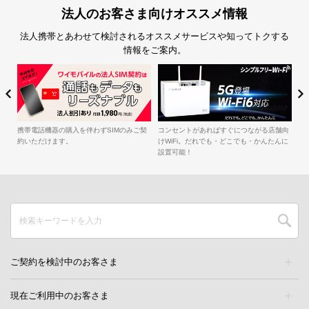
法人のお客さま向けオススメ情報
法人携帯とあわせて検討されるオススメサービスや知ってトクする
情報をご案内。
簡
iル
携帯電話機器の購入を伴わずSIMのみご契
コンセントがあればすぐにつながる店舗向
約いただけます。
けWiFi。だれでも・どこでも・かんたんに
設置可能！
ご契約を検討中のお客さま
現在ご利用中のお客さま