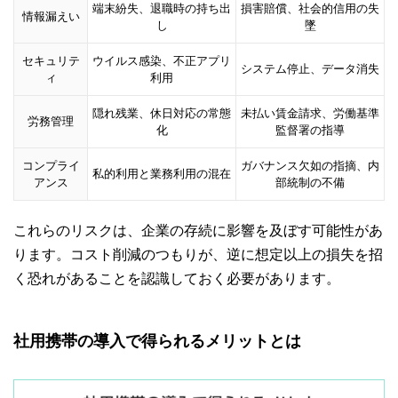
端末紛失、退職時の持ち出
損害賠償、社会的信用の失
情報漏えい
し
墜
セキュリテ
ウイルス感染、不正アプリ
システム停止、データ消失
ィ
利用
隠れ残業、休日対応の常態
未払い賃金請求、労働基準
労務管理
化
監督署の指導
コンプライ
ガバナンス欠如の指摘、内
私的利用と業務利用の混在
アンス
部統制の不備
これらのリスクは、企業の存続に影響を及ぼす可能性があ
ります。コスト削減のつもりが、逆に想定以上の損失を招
く恐れがあることを認識しておく必要があります。
社用携帯の導入で得られるメリットとは