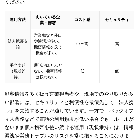
ください。
向いている企
運用方法
コスト感
セキュリティ
業・部署
営業職など外出
法人携帯支
や通話が多い。
中〜高
高
給
機密情報を扱う
機会が多い。
手当支給
通話がほとんど
（現状維
ない。機密情報
低
低
持）
は扱わない。
顧客情報を多く扱う営業担当者や、現場でのやり取りが多
い部署には、セキュリティと利便性を最優先して「法人携
帯」を支給することが適しています。一方で、バックオフ
ィス業務などで電話の利用頻度が低い場合でも、ルールが
ないまま個人携帯を使い続ける運用（現状維持）は、情報
漏洩や労務トラブルのリスクを常に抱えることになりま