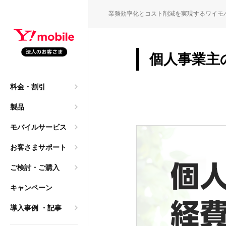
SEARC
業務効率化とコスト削減を実現するワイモ
個人事業主
園・保育園職員の働き方
M
料金・割引
申込）
大年間140万円のコスト
製品
ご質問
モバイルサービス
→ 法人携帯へ。レンタ
お客さまサポート
ご検討・ご購入
導入相談）
キャンペーン
は2年？「まだ使える」
乗り換え
導入事例
・記事
ク）
方、法人利用におけるメリ
サービス