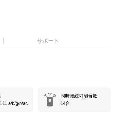
サポート
N
同時接続可能台数
.11 a/b/g/n/ac
14台