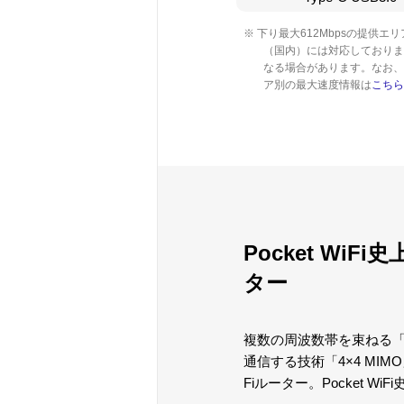
※ 下り最大612Mbpsの提
（国内）には対応しておりま
なる場合があります。なお、
ア別の最大速度情報は
こちら
Pocket Wi
ター
複数の周波数帯を束ねる
通信する技術「4×4 MI
Fiルーター。Pocket