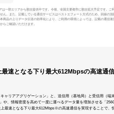
供エリアは一部エリアから順次提供中です。今後、全国主要都市に順次拡大予定です。
せん。また、記載している通信サービスはベストエフォート方式のため、回線の混
本商品の上りデータ伝送の効率化により、ご利用の環境によっては、記載の通信速
からご確認いただけます。
Fi史上最速となる下り最大612Mbpsの高速
「キャリアアグリゲーション」と、送信用（基地局）と受信用（端末
MO」や、情報密度を高めて一度に運べるデータ量を増加させる「256
 WiFi史上最速となる下り最大612Mbps※の高速通信を実現するこ