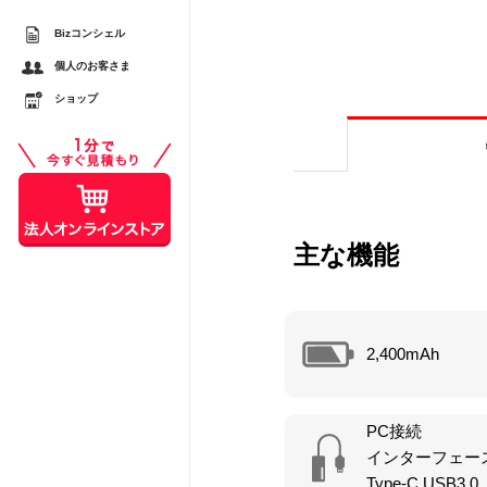
Bizコンシェル
するメリットとは？ スマ
個人のお客さま
較
ショップ
スシーンで活用する際の注
主な機能
2,400mAh
PC接続
インターフェー
Type-C USB3.0