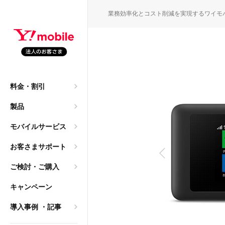
SEARC
業務効率化とコスト削減を実現するワイモ
園・保育園職員の働き方
M
料金・割引
申込）
大年間140万円のコスト
製品
ご質問
モバイルサービス
→ 法人携帯へ。レンタ
お客さまサポート
ご検討・ご購入
導入相談）
キャンペーン
は2年？「まだ使える」
乗り換え
導入事例
・記事
ク）
方、法人利用におけるメリ
サービス