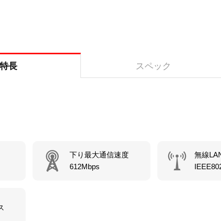
特長
スペック
下り最大通信速度
無線LA
612Mbps
IEEE802
ス