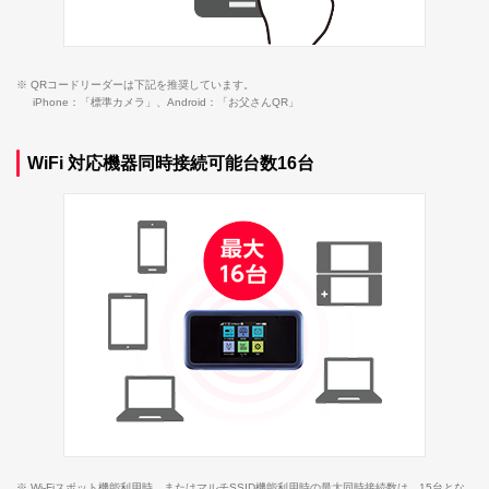
※ QRコードリーダーは下記を推奨しています。
iPhone：「標準カメラ」、Android：「お父さんQR」
WiFi 対応機器同時接続可能台数16台
※ Wi-Fiスポット機能利用時、またはマルチSSID機能利用時の最大同時接続数は、15台とな