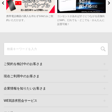
簡
iル
携帯電話機器の購入を伴わずSIMのみご契
コンセントがあればすぐにつながる店舗向
約いただけます。
けWiFi。だれでも・どこでも・かんたんに
設置可能！
ご契約を検討中のお客さま
現在ご利用中のお客さま
企業情報を知りたいお客さま
WEB請求照会サービス