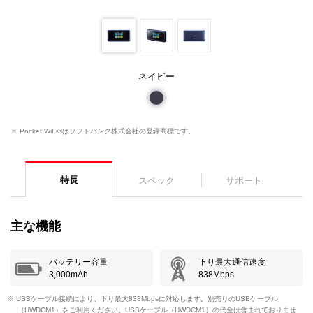
ネイビー
※ Pocket WiFi®はソフトバンク株式会社の登録商標です。
特長
スペック
サポート
主な機能
バッテリー容量
下り最大通信速度
3,000mAh
838Mbps
※ USBケーブル接続により、下り最大838Mbpsに対応します。別売りのUSBケーブル
（HWDCM1）をご利用ください。USBケーブル（HWDCM1）の代金は含まれておりませ