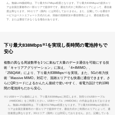
ん。無線LAN接続時は、下り最大517Mbps程度となります。下り最大838Mbpsの提供エリ
アは全国主要都市の一部エリアで提供中です。通信方式やご利用のエリアによって、通信速
度は異なります。3Gエリア（国内）には対応しておりません。また、記載している通信サ
ービスはベストエフォート方式のため、回線の混雑状況や通信環境により、通信速度が低
下、または通信できなくなる場合があります。
下り最大838Mbps
を実現し長時間の電池持ちで
※1
安心
複数の異なる周波数帯を1つに束ねて大量のデータ通信を可能にする技
術「キャリアアグリゲーション」に加え、「4×4MIMO」、
「256QAM」により、下り最大838Mbps
を実現。また、5Gの有力技
※1
術「Massive MIMO」対応で、混雑エリアでも快適に通信できます。さ
らにQRコードによるかんたん接続で使いやすく、省電力設計で約10時
間の電池持ちだから安心。
※1 USBケーブル接続により、下り最大838Mbpsに対応します。別売りのUSBケーブル
（HWDCM1）をご利用ください。USBケーブル（HWDCM1）の代金は含まれておりませ
ん。無線LAN接続時は、下り最大517Mbps程度となります。下り最大838Mbpsの提供エ
リアは全国主要都市の一部エリアで提供中です。通信方式やご利用のエリアによって、通
信速度は異なります。3Gエリア（国内）には対応しておりません。また、記載している