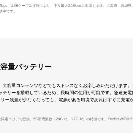
4Mbps、USBケーブル接続により、下り最大2.1Gbpsに対応します。北海道、宮
供中です。
 大容量バッテリー
、大容量コンテンツなどでもストレスなくお楽しみいただけます。
容量バッテリーを搭載しているため、長時間の使用が可能です。急速充電
テリー残量が少なくなっても、電源がある環境であればすぐに充電
定エリアで提供。5G新周波数（28GHz、3.7GHz）の特徴です。Pocket WiFi® 5