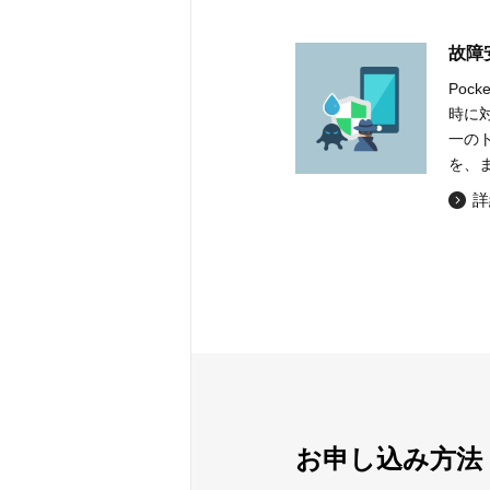
故障
Poc
時に
一の
を、
詳
お申し込み方法