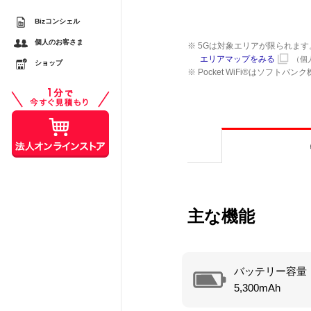
Bizコンシェル
するメリットとは？ スマ
個人のお客さま
※ 5Gは対象エリアが限られま
較
エリアマップをみる
（個
ショップ
※ Pocket WiFi®はソフト
スシーンで活用する際の注
主な機能
バッテリー容量
5,300mAh