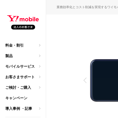
SEARC
業務効率化とコスト削減を実現するワイモ
園・保育園職員の働き方
M
料金・割引
申込）
大年間140万円のコスト
製品
ご質問
モバイルサービス
→ 法人携帯へ。レンタ
お客さまサポート
ご検討・ご購入
導入相談）
キャンペーン
は2年？「まだ使える」
乗り換え
導入事例
・記事
ク）
方、法人利用におけるメリ
サービス