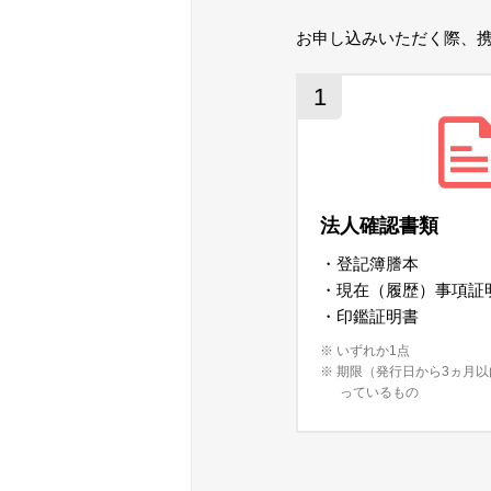
お申し込みいただく際、
1
法人確認書類
・登記簿謄本
・現在（履歴）事項証
・印鑑証明書
※ いずれか1点
※ 期限（発行日から3ヵ月
っているもの