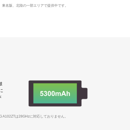
城県、東名阪、北陸の一部エリアで提供中です。
ま
に
が
G A102ZTは28GHzに対応しておりません。