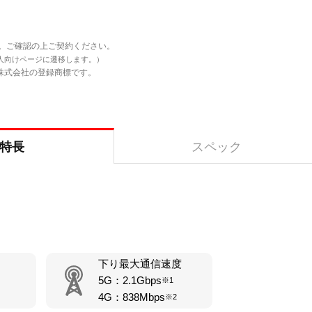
す。ご確認の上ご契約ください。
人向けページに遷移します。）
バンク株式会社の登録商標です。
特長
スペック
下り最大通信速度
5G：2.1Gbps
※1
4G：838Mbps
※2