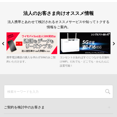
法人のお客さま向けオススメ情報
法人携帯とあわせて検討されるオススメサービスや知ってトクする
情報をご案内。
簡
iル
携帯電話機器の購入を伴わずSIMのみご契
コンセントがあればすぐにつながる店舗向
約いただけます。
けWiFi。だれでも・どこでも・かんたんに
設置可能！
ご契約を検討中のお客さま