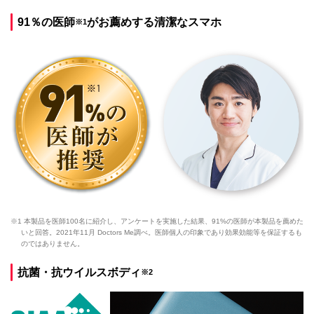
91％の医師
がお薦めする清潔なスマホ
※1
※1 本製品を医師100名に紹介し、アンケートを実施した結果、91%の医師が本製品を薦めた
いと回答。2021年11月 Doctors Me調べ。医師個人の印象であり効果効能等を保証するも
のではありません。
抗菌・抗ウイルスボディ
※2