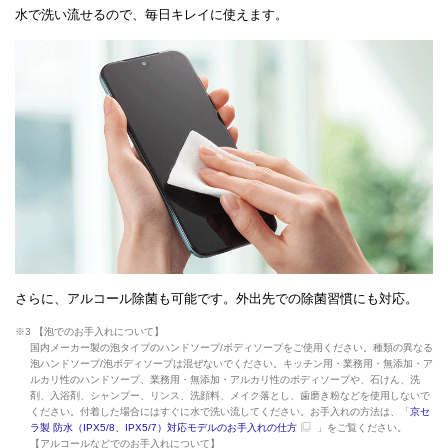
水で洗い流せるので、毎日キレイに使えます。
さらに、アルコール除菌も可能です。外出先での除菌習慣にも対応。
※3 【泡でのお手入れについて】
国内メーカー製の泡タイプのハンドソープ/ボディソープをご使用ください。種類の異なる
泡ハンドソープ/泡ボディソープは混ぜないでください。キッチン用・業務用・無添加・ア
ルカリ性のハンドソープ、業務用・無添加・アルカリ性のボディソープや、石けん、洗
剤、入浴剤、シャンプー、リンス、洗顔料、メイク落とし、歯磨き粉などを使用しないで
ください。付着した場合にはすぐに水で洗い流してください。お手入れの方法は、「
京セ
ラ製 防水（IPX5/8、IPX5/7）対応モデルのお手入れの仕方
」をご覧ください。
【アルコールなどでのお手入れについて】