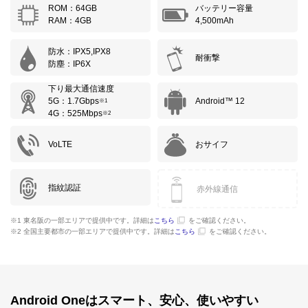
ROM：64GB
バッテリー容量
RAM：4GB
4,500mAh
防水：IPX5,IPX8
耐衝撃
防塵：IP6X
下り最大通信速度
5G：1.7Gbps
Android™ 12
※1
4G：525Mbps
※2
VoLTE
おサイフ
指紋認証
赤外線通信
※1 東名阪の一部エリアで提供中です。詳細は
こちら
をご確認ください。
※2 全国主要都市の一部エリアで提供中です。詳細は
こちら
をご確認ください。
Android Oneはスマート、安心、使いやすい