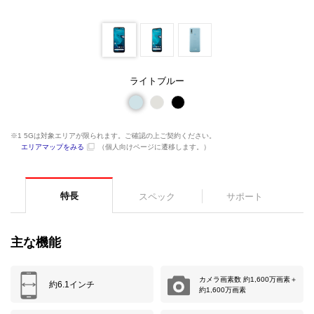
ライトブルー
※1 5Gは対象エリアが限られます。ご確認の上ご契約ください。
エリアマップをみる
（個人向けページに遷移します。）
特長
スペック
サポート
主な機能
カメラ画素数
約1,600万画素＋
約6.1インチ
約1,600万画素