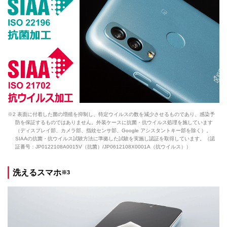
※2 表面に付着した菌の増殖を抑制し、特定ウイルスの数を減少させるものであり、感染予
防を保証するものではありません。外装ケースに抗菌・抗ウイルス処理を施しています
（ディスプレイ部、カメラ部、指紋センサ部、Google アシスタントキー部を除く）。
SIAAの抗菌・抗ウイルス試験方法に準拠した試験を実施し認証を取得しています。（認
証番号：JP0122108A0015V（抗菌）/JP0612108X0001A（抗ウイルス））
洗えるスマホ
※3