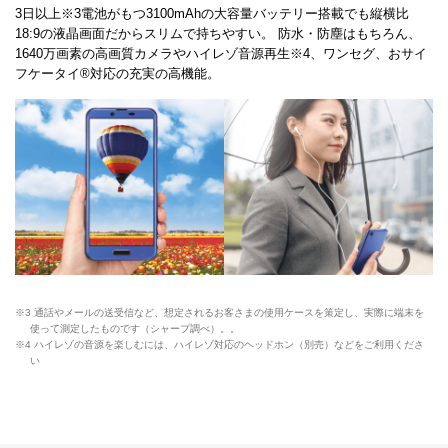
3日以上※3電池がもつ3100mAhの大容量バッテリー搭載でも縦横比
18:9の液晶画面だからスリムで持ちやすい。 防水・防塵はもちろん、
1640万画素の高画質カメラやハイレゾ音源再生※4、ワンセグ、おサイ
フケータイ®対応の充実の高機能。
※3 通話やメールの送受信など、想定されるお客さまの使用ケースを策定し、実際に端末を
使って測定したものです（シャープ調べ）。。
※4 ハイレゾの音源を楽しむには、ハイレゾ対応のヘッドホン（別売）などをご利用くださ
い