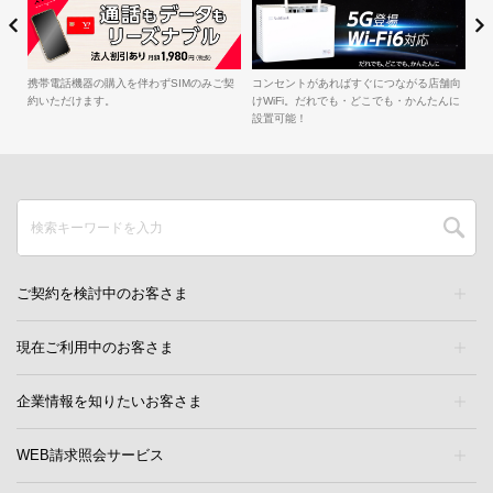
簡
iル
携帯電話機器の購入を伴わずSIMのみご契
コンセントがあればすぐにつながる店舗向
約いただけます。
けWiFi。だれでも・どこでも・かんたんに
設置可能！
ご契約を検討中のお客さま
現在ご利用中のお客さま
企業情報を知りたいお客さま
WEB請求照会サービス