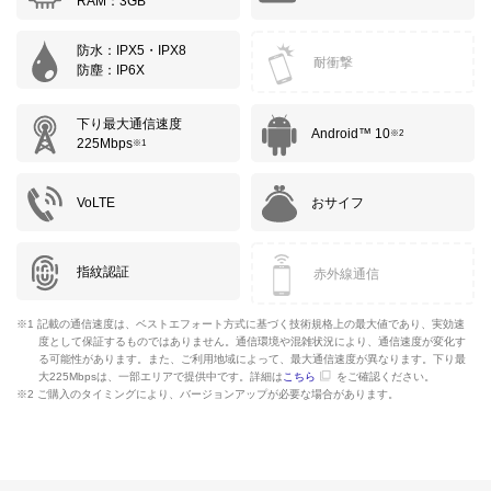
RAM：3GB
防水：IPX5・IPX8
耐衝撃
防塵：IP6X
下り最大通信速度
Android™ 10
※2
225Mbps
※1
VoLTE
おサイフ
指紋認証
赤外線通信
※1 記載の通信速度は、ベストエフォート方式に基づく技術規格上の最大値であり、実効速
度として保証するものではありません。通信環境や混雑状況により、通信速度が変化す
る可能性があります。また、ご利用地域によって、最大通信速度が異なります。下り最
大225Mbpsは、一部エリアで提供中です。詳細は
こちら
をご確認ください。
※2 ご購入のタイミングにより、バージョンアップが必要な場合があります。