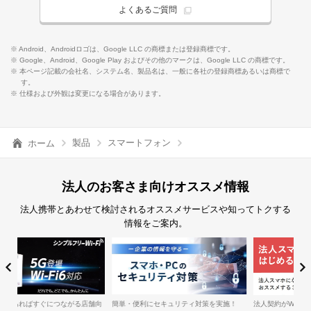
よくあるご質問
※ Android、Androidロゴは、Google LLC の商標または登録商標です。
※ Google、Android、Google Play およびその他のマークは、Google LLC の商標です。
※ 本ページ記載の会社名、システム名、製品名は、一般に各社の登録商標あるいは商標で
す。
※ 仕様および外観は変更になる場合があります。
製品
スマートフォン
ホーム
法人のお客さま向けオススメ情報
法人携帯とあわせて検討されるオススメサービスや知ってトクする
情報をご案内。
簡単・便利にセキュリティ対策を実施！
法人契約がWEBで簡単にできるワイモバイ
ワ
舗向