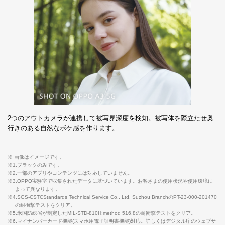
2つのアウトカメラが連携して被写界深度を検知。被写体を際立たせ奥
行きのある自然なボケ感を作ります。
※ 画像はイメージです。
※1.ブラックのみです。
※2.一部のアプリやコンテンツには対応していません。
※3.OPPO実験室で収集されたデータに基づいています。お客さまの使用状況や使用環境に
よって異なります。
※4.SGS-CSTCStandards Technical Service Co., Ltd. Suzhou BranchのPT-23-000-201470
の耐衝撃テストをクリア。
※5.米国防総省が制定したMIL-STD-810H:method 516.8の耐衝撃テストをクリア。
※6.マイナンバーカード機能(スマホ用電子証明書機能)対応。詳しくはデジタル庁のウェブサ