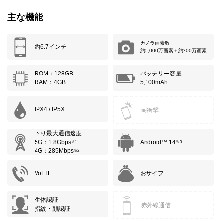
主な機能
カメラ画素数
約6.7インチ
約5,000万画素＋約200万画素
ROM：128GB
バッテリー容量
RAM：4GB
5,100mAh
IPX4 / IP5X
耐衝撃
下り最大通信速度
5G：1.8Gbps
Android™ 14
※1
※3
4G：285Mbps
※2
VoLTE
おサイフ
生体認証
赤外線通信
指紋・顔認証