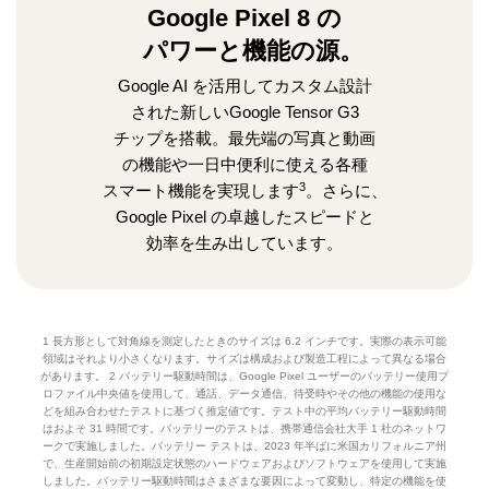
Google Pixel 8 の
パワーと機能の源。
Google AI を活用してカスタム設計
された新しい
Google Tensor G3
チップを搭載。
最先端の写真と動画
の機能や一日中便利に使える
各種
3
スマート機能を実現します
。さらに、
Google Pixel
の卓越したスピードと
効率を生み出しています。
1 長方形として対角線を測定したときのサイズは 6.2 インチです。実際の表示可能
領域はそれより小さくなります。サイズは構成および製造工程によって異なる場合
があります。 2 バッテリー駆動時間は、Google Pixel ユーザーのバッテリー使用プ
ロファイル中央値を使用して、通話、データ通信、待受時やその他の機能の使用な
どを組み合わせたテストに基づく推定値です。テスト中の平均バッテリー駆動時間
はおよそ 31 時間です。バッテリーのテストは、携帯通信会社大手 1 社のネットワ
ークで実施しました。バッテリー テストは、2023 年半ばに米国カリフォルニア州
で、生産開始前の初期設定状態のハードウェアおよびソフトウェアを使用して実施
しました。バッテリー駆動時間はさまざまな要因によって変動し、特定の機能を使