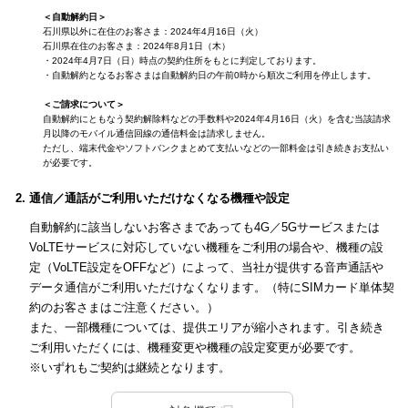
＜自動解約日＞
石川県以外に在住のお客さま：2024年4月16日（火）
石川県在住のお客さま：2024年8月1日（木）
・2024年4月7日（日）時点の契約住所をもとに判定しております。
・自動解約となるお客さまは自動解約日の午前0時から順次ご利用を停止します。
＜ご請求について＞
自動解約にともなう契約解除料などの手数料や2024年4月16日（火）を含む当該請求
月以降のモバイル通信回線の通信料金は請求しません。
ただし、端末代金やソフトバンクまとめて支払いなどの一部料金は引き続きお支払い
が必要です。
通信／通話がご利用いただけなくなる機種や設定
自動解約に該当しないお客さまであっても4G／5Gサービスまたは
VoLTEサービスに対応していない機種をご利用の場合や、機種の設
定（VoLTE設定をOFFなど）によって、当社が提供する音声通話や
データ通信がご利用いただけなくなります。（特にSIMカード単体契
約のお客さまはご注意ください。）
また、一部機種については、提供エリアが縮小されます。引き続き
ご利用いただくには、機種変更や機種の設定変更が必要です。
※いずれもご契約は継続となります。