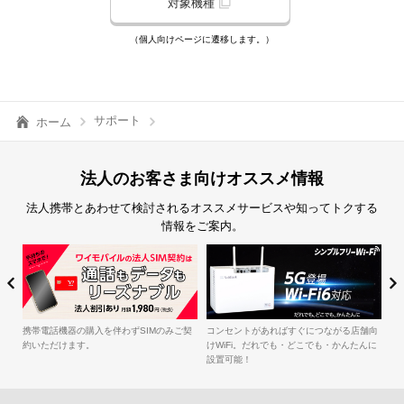
対象機種
（個人向けページに遷移します。）
サポート
ホーム
法人のお客さま向けオススメ情報
法人携帯とあわせて検討されるオススメサービスや知ってトクする
情報をご案内。
簡
iル
携帯電話機器の購入を伴わずSIMのみご契
コンセントがあればすぐにつながる店舗向
約いただけます。
けWiFi。だれでも・どこでも・かんたんに
設置可能！