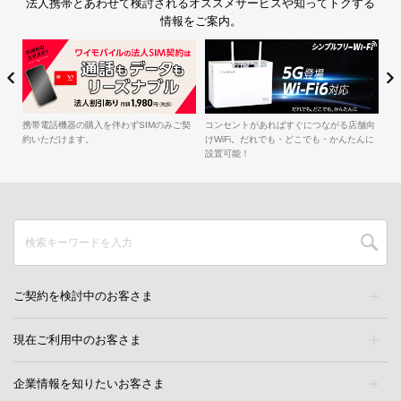
法人携帯とあわせて検討されるオススメサービスや知ってトクする
情報をご案内。
簡単・便利にセキュリティ対策を実施！
法人契約がWEBで簡単にでき
すぐにつながる店舗向
ルですが、メリットはオンラ
・どこでも・かんたんに
けではありません。
ご契約を検討中のお客さま
現在ご利用中のお客さま
企業情報を知りたいお客さま