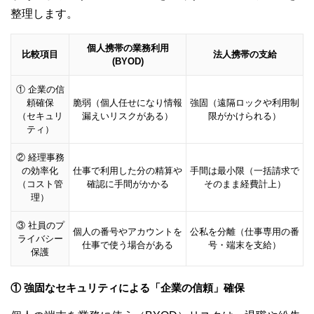
整理します。
個人携帯の業務利用
比較項目
法人携帯の支給
(BYOD)
① 企業の信
頼確保
脆弱（個人任せになり情報
強固
（遠隔ロックや利用制
（セキュリ
漏えいリスクがある）
限がかけられる）
ティ）
② 経理事務
の効率化
仕事で利用した分の精算や
手間は最小限
（一括請求で
（コスト管
確認に手間がかかる
そのまま経費計上）
理）
③ 社員のプ
個人の番号やアカウントを
公私を分離
（仕事専用の番
ライバシー
仕事で使う場合がある
号・端末を支給）
保護
① 強固なセキュリティによる「企業の信頼」確保