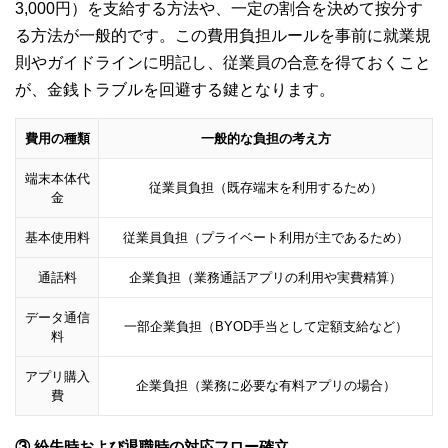
3,000円）を支給する方法や、一定の割合を決めて按分す
る方法が一般的です。この費用負担ルールを事前に就業規
則やガイドラインに明記し、従業員の合意を得ておくこと
が、金銭トラブルを回避する鍵となります。
費用の種類
一般的な負担の考え方
端末本体代
従業員負担（既存端末を利用するため）
金
基本使用料
従業員負担（プライベート利用が主であるため）
通話料
企業負担（業務通話アプリの利用や実費精算）
データ通信
一部企業負担（BYOD手当として定額支給など）
料
アプリ購入
企業負担（業務に必要な有料アプリの場合）
費
③ 紛失時および退職時の対応フロー確立