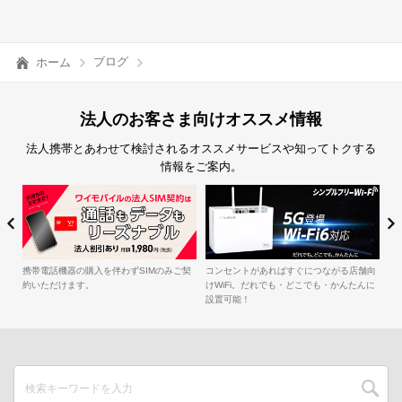
ブログ
ホーム
法人のお客さま向けオススメ情報
法人携帯とあわせて検討されるオススメサービスや知ってトクする
情報をご案内。
簡
iル
携帯電話機器の購入を伴わずSIMのみご契
コンセントがあればすぐにつながる店舗向
約いただけます。
けWiFi。だれでも・どこでも・かんたんに
設置可能！