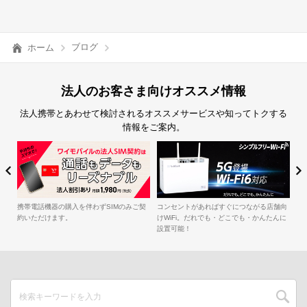
ブログ
ホーム
法人のお客さま向けオススメ情報
法人携帯とあわせて検討されるオススメサービスや知ってトクする
情報をご案内。
簡
iル
携帯電話機器の購入を伴わずSIMのみご契
コンセントがあればすぐにつながる店舗向
約いただけます。
けWiFi。だれでも・どこでも・かんたんに
設置可能！