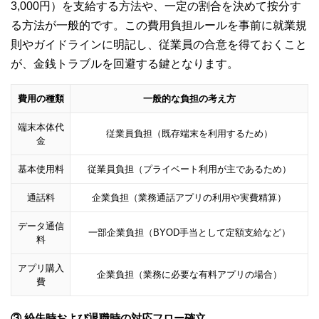
3,000円）を支給する方法や、一定の割合を決めて按分す
る方法が一般的です。この費用負担ルールを事前に就業規
則やガイドラインに明記し、従業員の合意を得ておくこと
が、金銭トラブルを回避する鍵となります。
費用の種類
一般的な負担の考え方
端末本体代
従業員負担（既存端末を利用するため）
金
基本使用料
従業員負担（プライベート利用が主であるため）
通話料
企業負担（業務通話アプリの利用や実費精算）
データ通信
一部企業負担（BYOD手当として定額支給など）
料
アプリ購入
企業負担（業務に必要な有料アプリの場合）
費
③ 紛失時および退職時の対応フロー確立